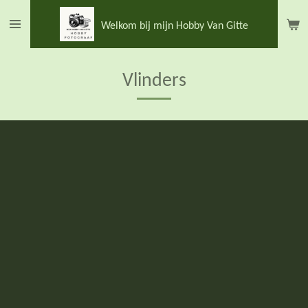
Ga
Welkom bij mijn Hobby Van Gitte
direct
naar
de
Vlinders
hoofdinhoud