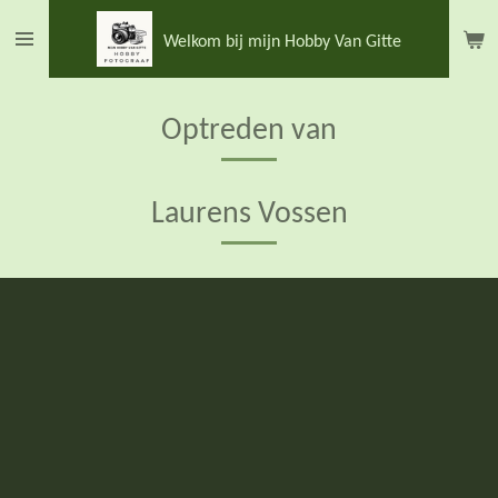
Ga
Welkom bij mijn Hobby Van Gitte
direct
naar
de
Optreden van
hoofdinhoud
Laurens Vossen