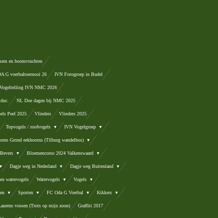
sem en boomvruchten
 G voetbaltoernooi 26
IVN Fotogroep in Budel
Vogeltelling IVN NMC 2026
lduc.
NL Doe dagen bij NMC 2025
els Peel 2025
Vlinders
Vlinders 2025
Topvogels / roofvogels
IVN Vogelgroep
orns Grond eekhoorns (Tilburg wandelbos)
Bevers
Bloemencorso 2024 Valkenswaard
Dagje weg in Nederland
Dagje weg Buitenland
en watervogels
Watervogels
Vogels
ten
Sporten
FC Oda G Voetbal
Kikkers
Laurens vossen (Trots op mijn zoon)
Graffiti 2017