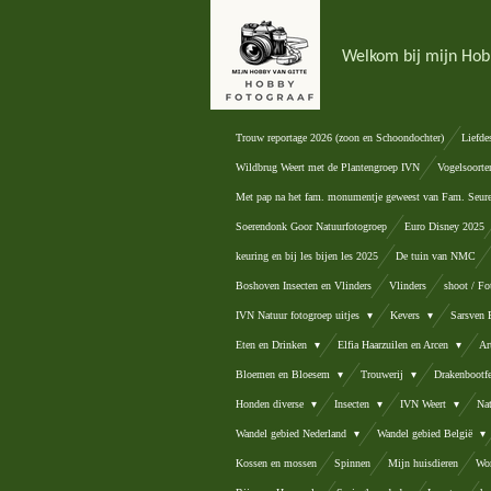
Ga
direct
Welkom bij mijn Hob
naar
de
hoofdinhoud
Trouw reportage 2026 (zoon en Schoondochter)
Liefde
Wildbrug Weert met de Plantengroep IVN
Vogelsoorte
Met pap na het fam. monumentje geweest van Fam. Seur
Soerendonk Goor Natuurfotogroep
Euro Disney 2025
keuring en bij les bijen les 2025
De tuin van NMC
Boshoven Insecten en Vlinders
Vlinders
shoot / Fo
IVN Natuur fotogroep uitjes
Kevers
Sarsven
Eten en Drinken
Elfia Haarzuilen en Arcen
Ar
Bloemen en Bloesem
Trouwerij
Drakenbootfe
Honden diverse
Insecten
IVN Weert
Na
Wandel gebied Nederland
Wandel gebied België
Kossen en mossen
Spinnen
Mijn huisdieren
Wor