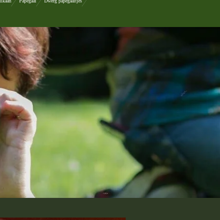
likaan
Papegaai
Dwerg papegaaitjes