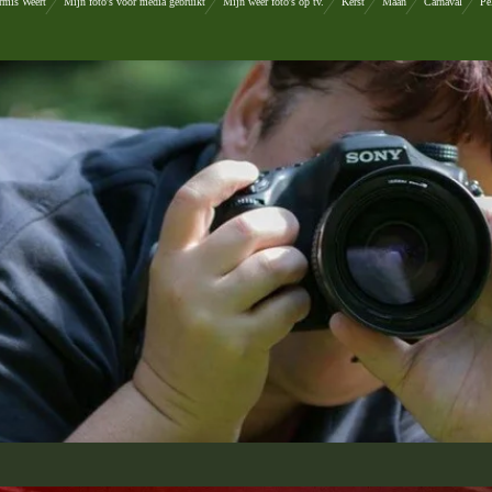
rmis Weert
Mijn foto's voor media gebruikt
Mijn weer foto's op tv.
Kerst
Maan
Carnaval
Pe