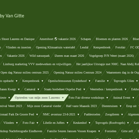
by Van Gitte
s Shoot Laurens en Danique
Amersfoort 🌎 vakantie 2026
Schapen
Bloemen en planten 2026
Bloe
n
Vlinders en insecten
Opening Klimaattuin watertafel
Leudal
Kempenbroek
Fotofair
FC ODA
en
Vakantie 2026
Wild natuurpark
IJzeren man maart 2026
Vogelgroep IVN Weert (maart 2026)
Limburg marketing VVV medewerkers en vrijwilligers
Het jaarlijkse Uitstapje met NMC. Naar Abdij Ro
Open dag Natuur milieu centrum 2025
Opening Natuur milieu Centrum 2024
Waarnemers dag in de Osp
to opdracht
Kempenbroek
Openluchtmuseum Eynderhoof
Familie
Topvogels Uilen
 Banen Kwegt
Carnaval
Staats bosbeheer Ospelse Peel
Weerterbos / kempenbroek
Eekho
tieste
Optreden van mijn zoon Laurens
Foto Fair diverse workshops
Animal Event
stival Weert 2023
Mijn zoon Carnaval vierder
Half vaste Maaseik 2023
Dierentuinen
Erop uit
tionaal Park De Groote Peel
NMC avontuur 23-8-2021
Paddestoelen
Zoogdieren
Algemen
Vlinders
Foto Fair
Libelle en Juffers
Keukenhof
Topvogels (Roofvogels)
Kat
kshop Nachtfotografie Eindhoven
Familie Seuren Janssen Vossen Knapen
Forsielen
Gitte zelf