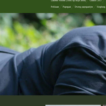
Laurens vossen (Trots op mijn zoon)
Graffiti 2017
Pelikaan
Papegaai
Dwerg papegaaitjes
Siegburg