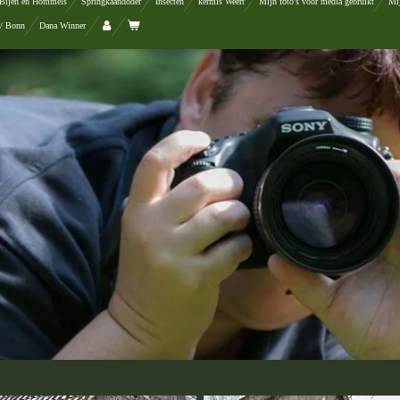
Bijen en Hommels
Springkaandoder
Insecten
kermis Weert
Mijn foto's voor media gebruikt
Mij
 / Bonn
Dana Winner