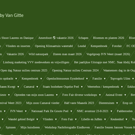
by Van Gitte
s Shoot Laurens en Danique
Amersfoort 🌎 vakantie 2026
Schapen
Bloemen en planten 2026
Bloe
n
Vlinders en insecten
Opening Klimaattuin watertafel
Leudal
Kempenbroek
Fotofair
FC ODA
en
Vakantie 2026
Wild natuurpark
IJzeren man maart 2026
Vogelgroep IVN Weert (maart 2026)
Limburg marketing VVV medewerkers en vrijwilligers
Het jaarlijkse Uitstapje met NMC. Naar Abdij Ro
Open dag Natuur milieu centrum 2025
Opening Natuur milieu Centrum 2024
Waarnemers dag in de Osp
to opdracht
Kempenbroek
Openluchtmuseum Eynderhoof
Familie
Topvogels Uilen
 Banen Kwegt
Carnaval
Staats bosbeheer Ospelse Peel
Weerterbos / kempenbroek
Eekho
tieste
Optreden van mijn zoon Laurens
Foto Fair diverse workshops
Animal Event
Be
stival Weert 2023
Mijn zoon Carnaval vierder
Half vaste Maaseik 2023
Dierentuinen
Erop uit
ten
IVN Weert
Nationaal Park De Groote Peel
NMC avontuur 23-8-2021
Paddestoelen
d
Wandel gebied België
Vlinders
Foto Fair
Libelle en Juffers
Keukenhof
To
n
Spinnen
Mijn huisdieren
Workshop Nachtfotografie Eindhoven
Familie Seuren Janssen Vossen