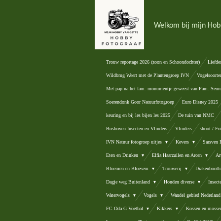
Ga
direct
Welkom bij mijn Hob
naar
de
hoofdinhoud
Trouw reportage 2026 (zoon en Schoondochter)
Liefde
Wildbrug Weert met de Plantengroep IVN
Vogelsoorte
Met pap na het fam. monumentje geweest van Fam. Seur
Soerendonk Goor Natuurfotogroep
Euro Disney 2025
keuring en bij les bijen les 2025
De tuin van NMC
Boshoven Insecten en Vlinders
Vlinders
shoot / Fo
IVN Natuur fotogroep uitjes
Kevers
Sarsven
Eten en Drinken
Elfia Haarzuilen en Arcen
Ar
Bloemen en Bloesem
Trouwerij
Drakenbootfe
Dagje weg Buitenland
Honden diverse
Insec
Watervogels
Vogels
Wandel gebied Nederlan
FC Oda G Voetbal
Kikkers
Kossen en mosse