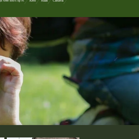
n weer foto's op tv.
Kerst
Maan
Carnaval