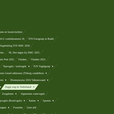
sem en boomvruchten
 G voetbaltoernooi 26
IVN Fotogroep in Budel
Vogeltelling IVN NMC 2026
lduc.
NL Doe dagen bij NMC 2025
els Peel 2025
Vlinders
Vlinders 2025
Topvogels / roofvogels
IVN Vogelgroep
orns Grond eekhoorns (Tilburg wandelbos)
vers
Bloemencorso 2024 Valkenswaard
Dagje weg in Nederland
Zoogdieren
Algemenen watervogels
pvogels (Roofvogels)
Katten
Sporten
 Knapen
Forsielen
Gitte zelf