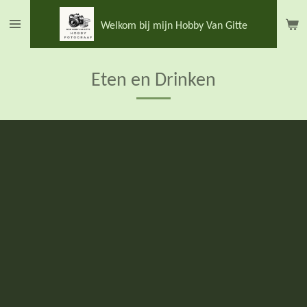
Ga
Welkom bij mijn Hobby Van Gitte
direct
naar
de
Eten en Drinken
hoofdinhoud