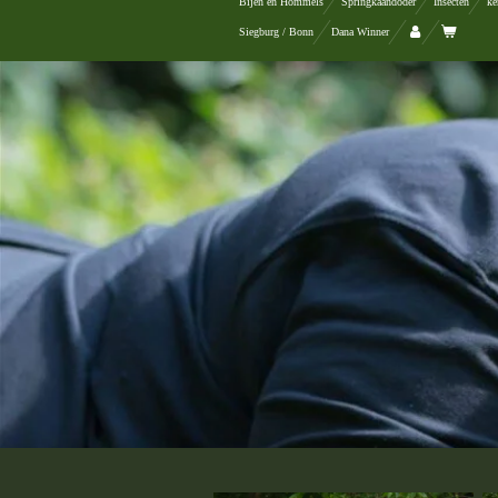
Bijen en Hommels
Springkaandoder
Insecten
ke
Siegburg / Bonn
Dana Winner