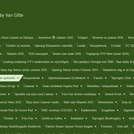
by Van Gitte
s Shoot Laurens en Danique
Amersfoort 🌎 vakantie 2026
Schapen
Bloemen en planten 2026
Bloe
n
Vlinders en insecten
Opening Klimaattuin watertafel
Leudal
Kempenbroek
Fotofair
FC ODA
en
Vakantie 2026
Wild natuurpark
IJzeren man maart 2026
Vogelgroep IVN Weert (maart 2026)
Limburg marketing VVV medewerkers en vrijwilligers
Het jaarlijkse Uitstapje met NMC. Naar Abdij Ro
Open dag Natuur milieu centrum 2025
Opening Natuur milieu Centrum 2024
Waarnemers dag in de Osp
oto opdracht
Kempenbroek
Openluchtmuseum Eynderhoof
Familie
Topvogels Uilen
 Banen Kwegt
Carnaval
Staats bosbeheer Ospelse Peel
Weerterbos / kempenbroek
Eekho
tieste
Optreden van mijn zoon Laurens
Foto Fair diverse workshops
Animal Event
Be
stival Weert 2023
Mijn zoon Carnaval vierder
Half vaste Maaseik 2023
Dierentuinen
Erop uit
tionaal Park De Groote Peel
NMC avontuur 23-8-2021
Paddestoelen
Zoogdieren
Algemen
Vlinders
Foto Fair
Libelle en Juffers
Keukenhof
Topvogels (Roofvogels)
Kat
kshop Nachtfotografie Eindhoven
Familie Seuren Janssen Vossen Knapen
Forsielen
Gitte zelf