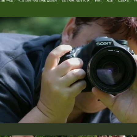
rmis Weert
Mijn foto's voor media gebruikt
Mijn weer foto's op tv.
Kerst
Maan
Carnaval
Pe