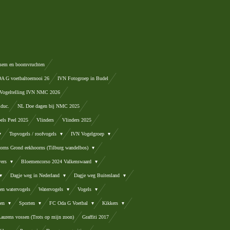
sem en boomvruchten
 G voetbaltoernooi 26
IVN Fotogroep in Budel
Vogeltelling IVN NMC 2026
lduc.
NL Doe dagen bij NMC 2025
els Peel 2025
Vlinders
Vlinders 2025
Topvogels / roofvogels
IVN Vogelgroep
orns Grond eekhoorns (Tilburg wandelbos)
vers
Bloemencorso 2024 Valkenswaard
Dagje weg in Nederland
Dagje weg Buitenland
en watervogels
Watervogels
Vogels
ten
Sporten
FC Oda G Voetbal
Kikkers
Laurens vossen (Trots op mijn zoon)
Graffiti 2017