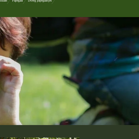
likaan
Papegaai
Dwerg papegaaitjes