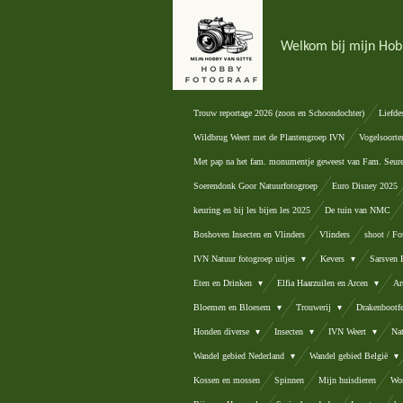
Ga
direct
Welkom bij mijn Hob
naar
de
hoofdinhoud
Trouw reportage 2026 (zoon en Schoondochter)
Liefde
Wildbrug Weert met de Plantengroep IVN
Vogelsoorte
Met pap na het fam. monumentje geweest van Fam. Seur
Soerendonk Goor Natuurfotogroep
Euro Disney 2025
keuring en bij les bijen les 2025
De tuin van NMC
Boshoven Insecten en Vlinders
Vlinders
shoot / Fo
IVN Natuur fotogroep uitjes
Kevers
Sarsven
Eten en Drinken
Elfia Haarzuilen en Arcen
Ar
Bloemen en Bloesem
Trouwerij
Drakenbootfe
Honden diverse
Insecten
IVN Weert
Na
Wandel gebied Nederland
Wandel gebied België
Kossen en mossen
Spinnen
Mijn huisdieren
Wor