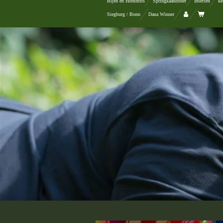
Bijen en Hommels
Springkaandoder
Insecten
ke
Siegburg / Bonn
Dana Winner