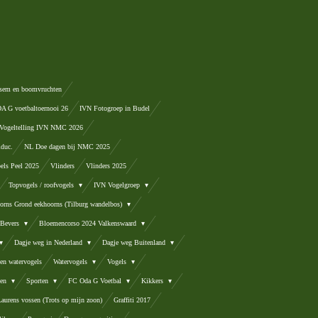
sem en boomvruchten
 G voetbaltoernooi 26
IVN Fotogroep in Budel
Vogeltelling IVN NMC 2026
lduc.
NL Doe dagen bij NMC 2025
els Peel 2025
Vlinders
Vlinders 2025
Topvogels / roofvogels
IVN Vogelgroep
orns Grond eekhoorns (Tilburg wandelbos)
Bevers
Bloemencorso 2024 Valkenswaard
Dagje weg in Nederland
Dagje weg Buitenland
en watervogels
Watervogels
Vogels
ten
Sporten
FC Oda G Voetbal
Kikkers
Laurens vossen (Trots op mijn zoon)
Graffiti 2017