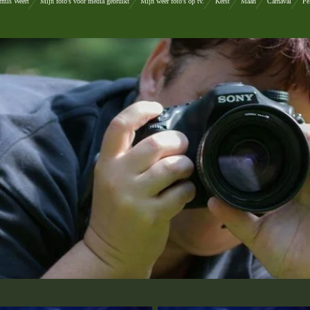
rmis Weert
Mijn foto's voor media gebruikt
Mijn weer foto's op tv.
Kerst
Maan
Carnaval
Pe