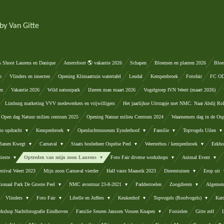
by Van Gitte
s Shoot Laurens en Danique
Amersfoort 🌎 vakantie 2026
Schapen
Bloemen en planten 2026
Bloe
n
Vlinders en insecten
Opening Klimaattuin watertafel
Leudal
Kempenbroek
Fotofair
FC ODA
en
Vakantie 2026
Wild natuurpark
IJzeren man maart 2026
Vogelgroep IVN Weert (maart 2026)
Limburg marketing VVV medewerkers en vrijwilligers
Het jaarlijkse Uitstapje met NMC. Naar Abdij Ro
Open dag Natuur milieu centrum 2025
Opening Natuur milieu Centrum 2024
Waarnemers dag in de Osp
to opdracht
Kempenbroek
Openluchtmuseum Eynderhoof
Familie
Topvogels Uilen
 Banen Kwegt
Carnaval
Staats bosbeheer Ospelse Peel
Weerterbos / kempenbroek
Eekho
tieste
Optreden van mijn zoon Laurens
Foto Fair diverse workshops
Animal Event
stival Weert 2023
Mijn zoon Carnaval vierder
Half vaste Maaseik 2023
Dierentuinen
Erop uit
tionaal Park De Groote Peel
NMC avontuur 23-8-2021
Paddestoelen
Zoogdieren
Algemen
Vlinders
Foto Fair
Libelle en Juffers
Keukenhof
Topvogels (Roofvogels)
Kat
kshop Nachtfotografie Eindhoven
Familie Seuren Janssen Vossen Knapen
Forsielen
Gitte zelf