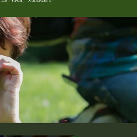
likaan
Papegaai
Dwerg papegaaitjes