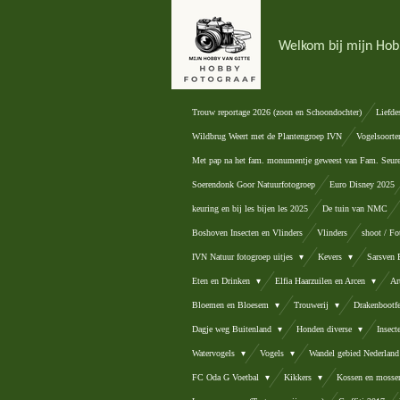
Ga
direct
Welkom bij mijn Hob
naar
de
hoofdinhoud
Trouw reportage 2026 (zoon en Schoondochter)
Liefde
Wildbrug Weert met de Plantengroep IVN
Vogelsoorte
Met pap na het fam. monumentje geweest van Fam. Seur
Soerendonk Goor Natuurfotogroep
Euro Disney 2025
keuring en bij les bijen les 2025
De tuin van NMC
Boshoven Insecten en Vlinders
Vlinders
shoot / Fo
IVN Natuur fotogroep uitjes
Kevers
Sarsven
Eten en Drinken
Elfia Haarzuilen en Arcen
Ar
Bloemen en Bloesem
Trouwerij
Drakenbootfe
Dagje weg Buitenland
Honden diverse
Insec
Watervogels
Vogels
Wandel gebied Nederlan
FC Oda G Voetbal
Kikkers
Kossen en mosse