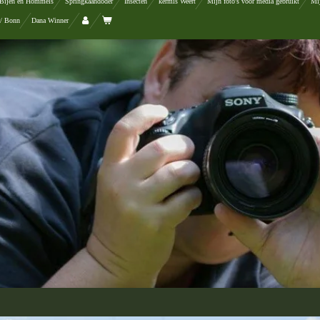
Bijen en Hommels
Springkaandoder
Insecten
kermis Weert
Mijn foto's voor media gebruikt
Mij
 / Bonn
Dana Winner