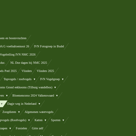
sem en boomvruchten
 G voetbaltoernooi 26
IVN Fotogroep in Budel
Vogeltelling IVN NMC 2026
lduc.
NL Doe dagen bij NMC 2025
els Peel 2025
Vlinders
Vlinders 2025
Topvogels / roofvogels
IVN Vogelgroep
orns Grond eekhoorns (Tilburg wandelbos)
vers
Bloemencorso 2024 Valkenswaard
Dagje weg in Nederland
Zoogdieren
Algemenen watervogels
pvogels (Roofvogels)
Katten
Sporten
 Knapen
Forsielen
Gitte zelf