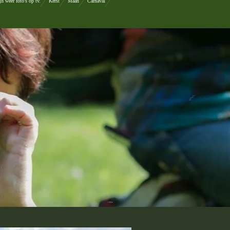
n weer foto's op tv.
Kerst
Maan
Carnaval