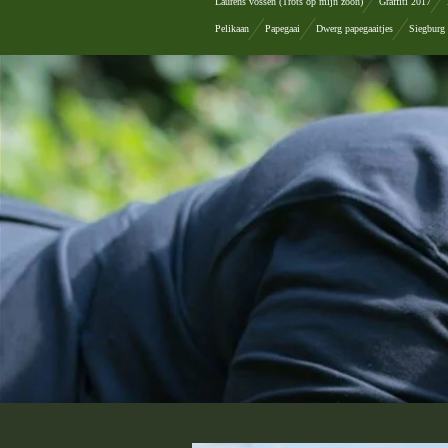
Laurens vossen (Trots op mijn zoon)
Graffiti 2017
Pelikaan
Papegaai
Dwerg papegaaitjes
Siegburg