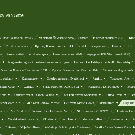
by Van Gitte
s Shoot Laurens en Danique
Amersfoort 🌎 vakantie 2026
Schapen
Bloemen en planten 2026
Bloe
n
Vlinders en insecten
Opening Klimaattuin watertafel
Leudal
Kempenbroek
Fotofair
FC ODA
en
Vakantie 2026
Wild natuurpark
IJzeren man maart 2026
Vogelgroep IVN Weert (maart 2026)
Limburg marketing VVV medewerkers en vrijwilligers
Het jaarlijkse Uitstapje met NMC. Naar Abdij Ro
Open dag Natuur milieu centrum 2025
Opening Natuur milieu Centrum 2024
Waarnemers dag in de Osp
to opdracht
Kempenbroek
Openluchtmuseum Eynderhoof
Familie
Topvogels Uilen
 Banen Kwegt
Carnaval
Staats bosbeheer Ospelse Peel
Weerterbos / kempenbroek
Eekho
tieste
Optreden van mijn zoon Laurens
Foto Fair diverse workshops
Animal Event
Be
stival Weert 2023
Mijn zoon Carnaval vierder
Half vaste Maaseik 2023
Dierentuinen
Erop uit
ten
IVN Weert
Nationaal Park De Groote Peel
NMC avontuur 23-8-2021
Paddestoelen
d
Wandel gebied België
Vlinders
Foto Fair
Libelle en Juffers
Keukenhof
To
n
Spinnen
Mijn huisdieren
Workshop Nachtfotografie Eindhoven
Familie Seuren Janssen Vossen