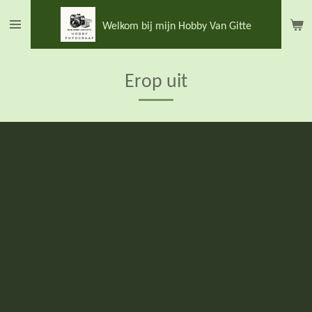
Ga
Welkom bij mijn Hobby Van Gitte
direct
naar
de
Erop uit
hoofdinhoud