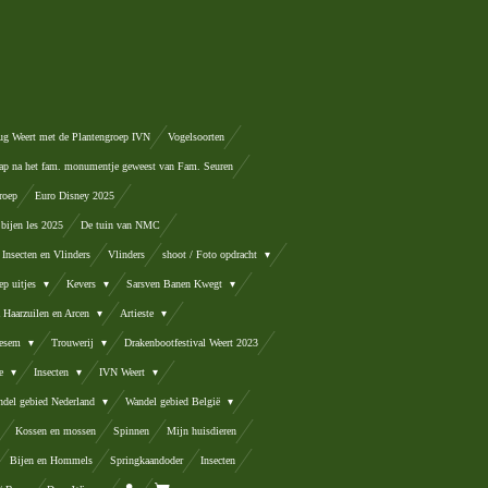
ug Weert met de Plantengroep IVN
Vogelsoorten
ap na het fam. monumentje geweest van Fam. Seuren
roep
Euro Disney 2025
 bijen les 2025
De tuin van NMC
Insecten en Vlinders
Vlinders
shoot / Foto opdracht
ep uitjes
Kevers
Sarsven Banen Kwegt
a Haarzuilen en Arcen
Artieste
oesem
Trouwerij
Drakenbootfestival Weert 2023
se
Insecten
IVN Weert
del gebied Nederland
Wandel gebied België
Kossen en mossen
Spinnen
Mijn huisdieren
Bijen en Hommels
Springkaandoder
Insecten