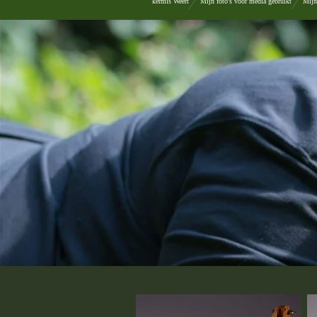
kermis Weert
Mijn foto's voor media gebruikt
Mijn 