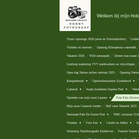
Ga
direct
Welkom bij mijn Hob
naar
de
hoofdinhoud
Trouw reportage 2026 (zoon en Schoondochter)
Liefde
Vlinders en insecten
Opening Klimaattuin watertafel
Vakantie 2026
Wild natuurpark
IJzeren man maart 
Limburg marketing VVV medewerkers en vrijwilligers
Open dag Natuur milieu centrum 2025
Opening Natuu
Kempenbroek
Openluchtmuseum Eynderhoof
Carnaval
Staats bosbeheer Ospelse Peel
Weer
Optreden van mijn zoon Laurens
Foto Fair diver
Mijn zoon Carnaval vierder
Half vaste Maaseik 2023
Nationaal Park De Groote Peel
NMC avontuur 23-
Vlinders
Foto Fair
Libelle en Juffers
K
Workshop Nachtfotografie Eindhoven
Familie Seuren