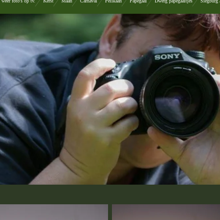
weer foto's op tv.
Kerst
Maan
Carnaval
Pelikaan
Papegaai
Dwerg papegaaitjes
Siegburg