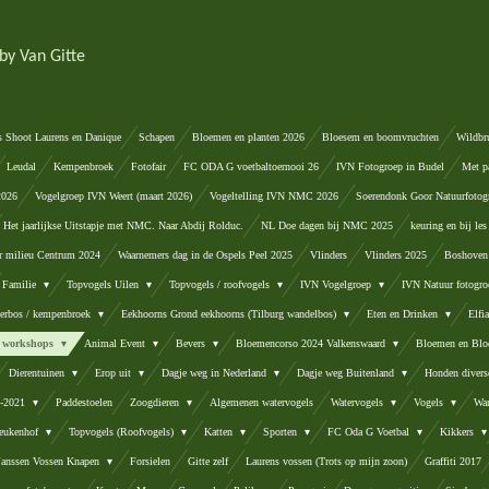
by Van Gitte
s Shoot Laurens en Danique
Schapen
Bloemen en planten 2026
Bloesem en boomvruchten
Wildbr
Leudal
Kempenbroek
Fotofair
FC ODA G voetbaltoernooi 26
IVN Fotogroep in Budel
Met p
2026
Vogelgroep IVN Weert (maart 2026)
Vogeltelling IVN NMC 2026
Soerendonk Goor Natuurfotog
Het jaarlijkse Uitstapje met NMC. Naar Abdij Rolduc.
NL Doe dagen bij NMC 2025
keuring en bij les
r milieu Centrum 2024
Waarnemers dag in de Ospels Peel 2025
Vlinders
Vlinders 2025
Boshoven 
Familie
Topvogels Uilen
Topvogels / roofvogels
IVN Vogelgroep
IVN Natuur fotogro
terbos / kempenbroek
Eekhoorns Grond eekhoorns (Tilburg wandelbos)
Eten en Drinken
Elfi
se workshops
Animal Event
Bevers
Bloemencorso 2024 Valkenswaard
Bloemen en Bl
Dierentuinen
Erop uit
Dagje weg in Nederland
Dagje weg Buitenland
Honden diver
8-2021
Paddestoelen
Zoogdieren
Algemenen watervogels
Watervogels
Vogels
Wan
eukenhof
Topvogels (Roofvogels)
Katten
Sporten
FC Oda G Voetbal
Kikkers
 Janssen Vossen Knapen
Forsielen
Gitte zelf
Laurens vossen (Trots op mijn zoon)
Graffiti 2017