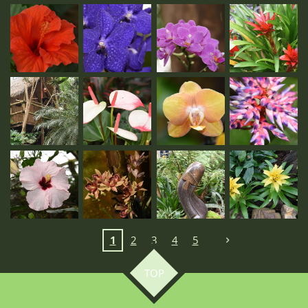
1
2
3
4
5
TOP