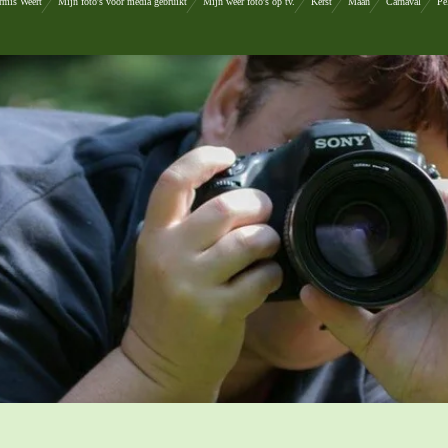
rmis Weert
Mijn foto's voor media gebruikt
Mijn weer foto's op tv.
Kerst
Maan
Carnaval
Pe