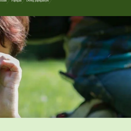
likaan
Papegaai
Dwerg papegaaitjes