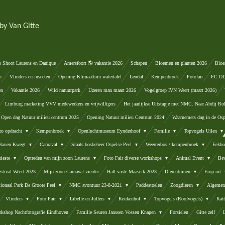
by Van Gitte
s Shoot Laurens en Danique
Amersfoort 🌎 vakantie 2026
Schapen
Bloemen en planten 2026
Bloe
n
Vlinders en insecten
Opening Klimaattuin watertafel
Leudal
Kempenbroek
Fotofair
FC ODA
en
Vakantie 2026
Wild natuurpark
IJzeren man maart 2026
Vogelgroep IVN Weert (maart 2026)
Limburg marketing VVV medewerkers en vrijwilligers
Het jaarlijkse Uitstapje met NMC. Naar Abdij Ro
Open dag Natuur milieu centrum 2025
Opening Natuur milieu Centrum 2024
Waarnemers dag in de Osp
to opdracht
Kempenbroek
Openluchtmuseum Eynderhoof
Familie
Topvogels Uilen
 Banen Kwegt
Carnaval
Staats bosbeheer Ospelse Peel
Weerterbos / kempenbroek
Eekho
tieste
Optreden van mijn zoon Laurens
Foto Fair diverse workshops
Animal Event
Be
stival Weert 2023
Mijn zoon Carnaval vierder
Half vaste Maaseik 2023
Dierentuinen
Erop uit
tionaal Park De Groote Peel
NMC avontuur 23-8-2021
Paddestoelen
Zoogdieren
Algemen
Vlinders
Foto Fair
Libelle en Juffers
Keukenhof
Topvogels (Roofvogels)
Kat
kshop Nachtfotografie Eindhoven
Familie Seuren Janssen Vossen Knapen
Forsielen
Gitte zelf