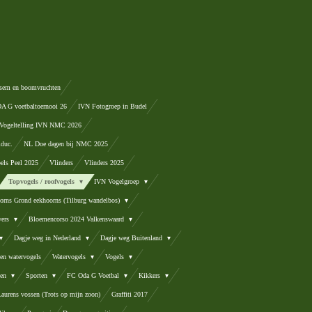
sem en boomvruchten
 G voetbaltoernooi 26
IVN Fotogroep in Budel
Vogeltelling IVN NMC 2026
lduc.
NL Doe dagen bij NMC 2025
els Peel 2025
Vlinders
Vlinders 2025
Topvogels / roofvogels
IVN Vogelgroep
orns Grond eekhoorns (Tilburg wandelbos)
vers
Bloemencorso 2024 Valkenswaard
Dagje weg in Nederland
Dagje weg Buitenland
en watervogels
Watervogels
Vogels
ten
Sporten
FC Oda G Voetbal
Kikkers
Laurens vossen (Trots op mijn zoon)
Graffiti 2017