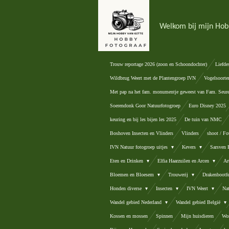
Ga
direct
Welkom bij mijn Hob
naar
de
hoofdinhoud
Trouw reportage 2026 (zoon en Schoondochter)
Liefde
Wildbrug Weert met de Plantengroep IVN
Vogelsoorte
Met pap na het fam. monumentje geweest van Fam. Seur
Soerendonk Goor Natuurfotogroep
Euro Disney 2025
keuring en bij les bijen les 2025
De tuin van NMC
Boshoven Insecten en Vlinders
Vlinders
shoot / Fo
IVN Natuur fotogroep uitjes
Kevers
Sarsven
Eten en Drinken
Elfia Haarzuilen en Arcen
Ar
Bloemen en Bloesem
Trouwerij
Drakenbootfe
Honden diverse
Insecten
IVN Weert
Na
Wandel gebied Nederland
Wandel gebied België
Kossen en mossen
Spinnen
Mijn huisdieren
Wor