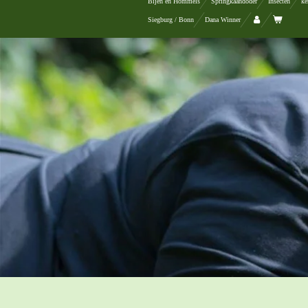
Bijen en Hommels
Springkaandoder
Insecten
ke
Siegburg / Bonn
Dana Winner